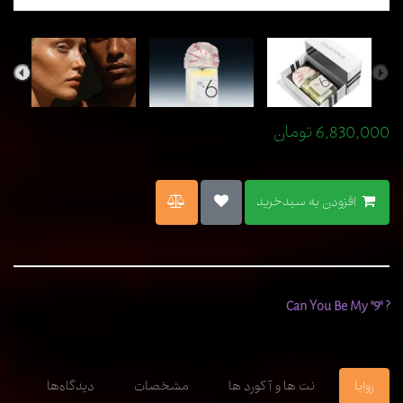
6,830,000
تومان
افزودن به سبدخرید
? "Can You Be My "9
روایا
نت ها و آکورد ها
مشخصات
دیدگاه‌ها