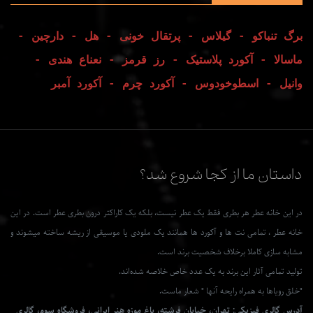
برگ تنباکو - گیلاس - پرتقال خونی - هل - دارچین -
ماسالا - آکورد پلاستیک - رز قرمز - نعناع هندی -
وانیل - اسطوخودوس - آکورد چرم - آکورد آمبر
داستان ما از کجا شروع شد؟
در این خانه عطر هر بطری فقط یک عطر نیست، بلکه یک کاراکتر درون بطری عطر است. در این
خانه عطر ، تمامی نت ها و آکورد ها همانند یک ملودی یا موسیقی از ریشه ساخته میشوند و
مشابه سازی کاملا برخلاف شخصیت برند است.
تولید تمامی آثار این برند به یک عدد خاص خلاصه شده‌اند.
"خلق رویاها به همراه رایحه آنها " شعار ماست.
آدرس گالری فیزیکی: تهران، خیابان فرشته، باغ موزه هنر ایرانی، فروشگاه سوم، گالری