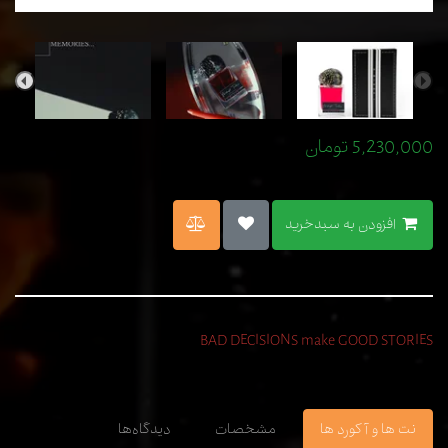
5,230,000
تومان
افزودن به سبدخرید
BAD DECISIONS make GOOD STORIES
نت ها و آکورد ها
مشخصات
دیدگاه‌ها